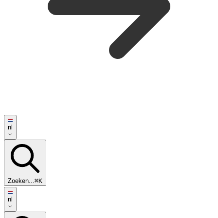
nl
Zoeken...
⌘K
nl