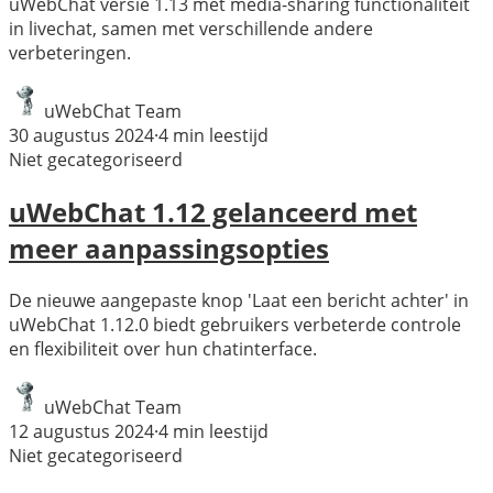
uWebChat versie 1.13 met media-sharing functionaliteit
in livechat, samen met verschillende andere
verbeteringen.
uWebChat Team
30 augustus 2024
·
4
min leestijd
Niet gecategoriseerd
uWebChat 1.12 gelanceerd met
meer aanpassingsopties
De nieuwe aangepaste knop 'Laat een bericht achter' in
uWebChat 1.12.0 biedt gebruikers verbeterde controle
en flexibiliteit over hun chatinterface.
uWebChat Team
12 augustus 2024
·
4
min leestijd
Niet gecategoriseerd