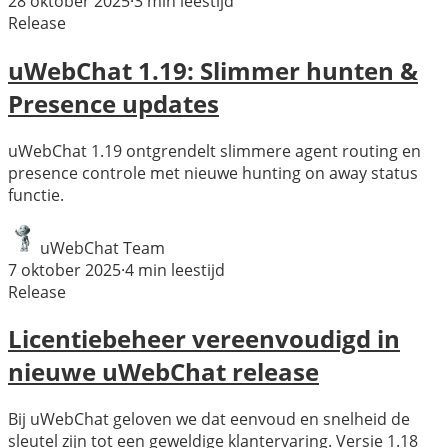
28 oktober 2025
·
3
min leestijd
Release
uWebChat 1.19: Slimmer hunten &
Presence updates
uWebChat 1.19 ontgrendelt slimmere agent routing en
presence controle met nieuwe hunting on away status
functie.
uWebChat Team
7 oktober 2025
·
4
min leestijd
Release
Licentiebeheer vereenvoudigd in
nieuwe uWebChat release
Bij uWebChat geloven we dat eenvoud en snelheid de
sleutel zijn tot een geweldige klantervaring. Versie 1.18