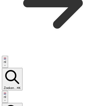
nl
Zoeken...
⌘K
nl