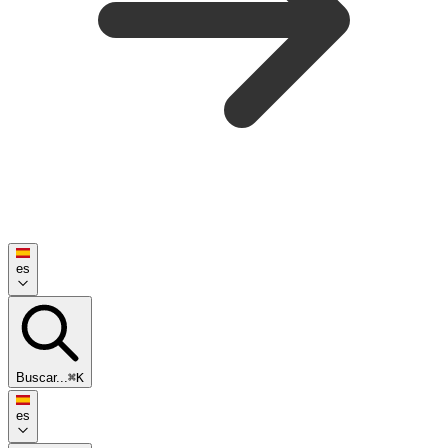
es
Buscar...
⌘K
es