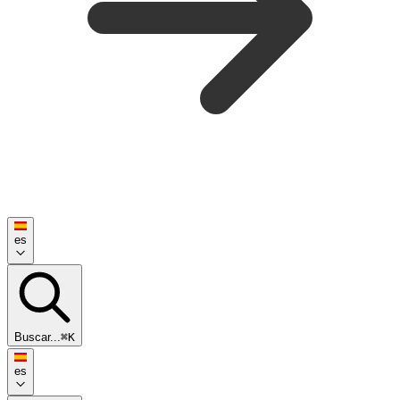
es
Buscar...
⌘K
es