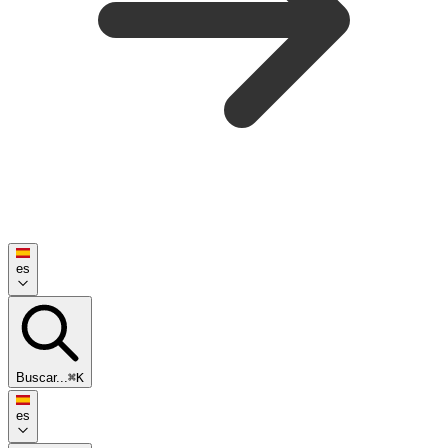
es
Buscar...
⌘K
es