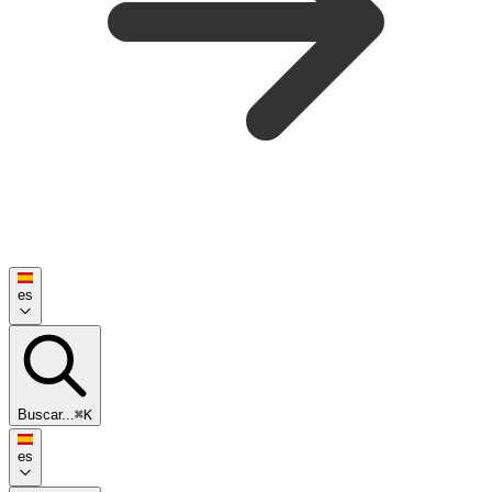
es
Buscar...
⌘K
es