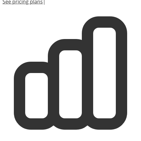
See pricing plans
|