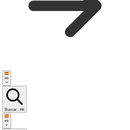
es
Buscar...
⌘K
es