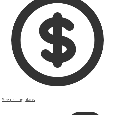
See pricing plans
|