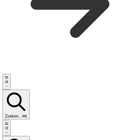
nl
Zoeken...
⌘K
nl