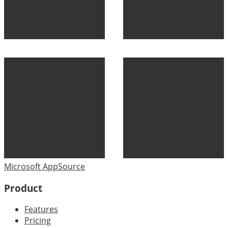
Microsoft AppSource
Product
Features
Pricing