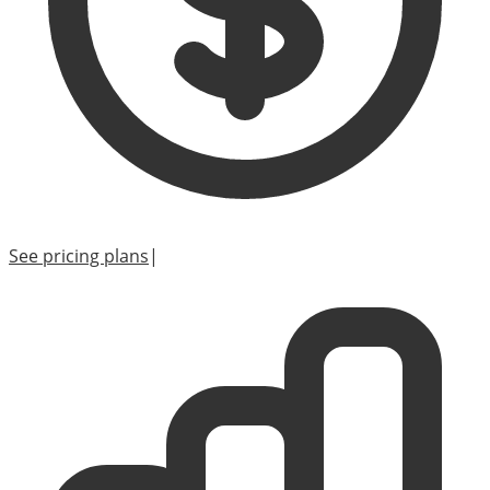
See pricing plans
|