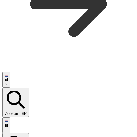
nl
Zoeken...
⌘K
nl