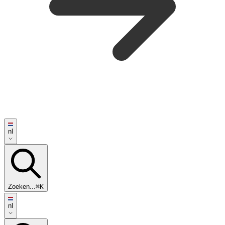
nl
Zoeken...
⌘K
nl