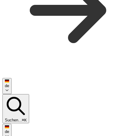
de
Suchen...
⌘K
de