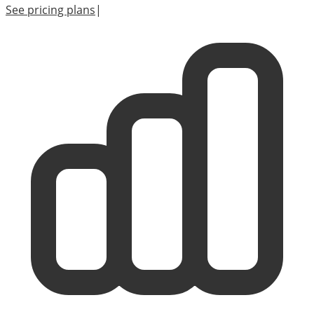
See pricing plans
|