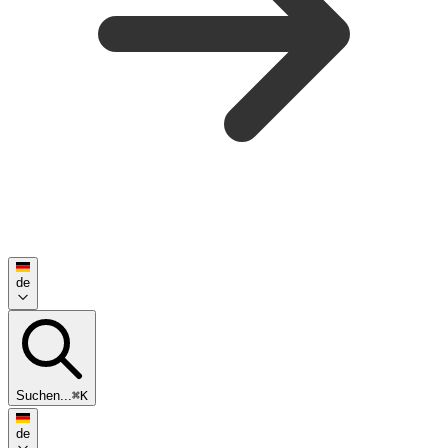
de
Suchen...
⌘K
de