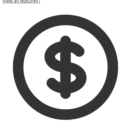
View all features
|