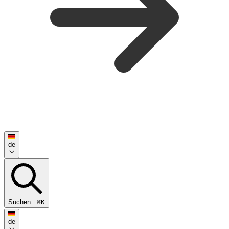
de
Suchen...
⌘K
de