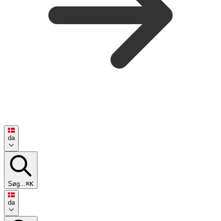
da
Søg...
⌘K
da