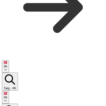
da
Søg...
⌘K
da