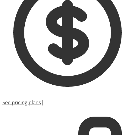
See pricing plans
|