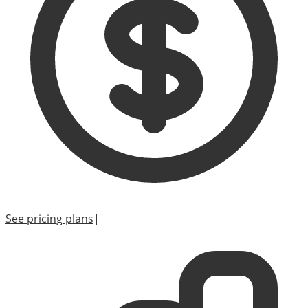
See pricing plans
|