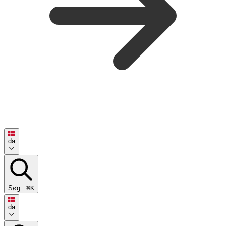
da
Søg...
⌘K
da