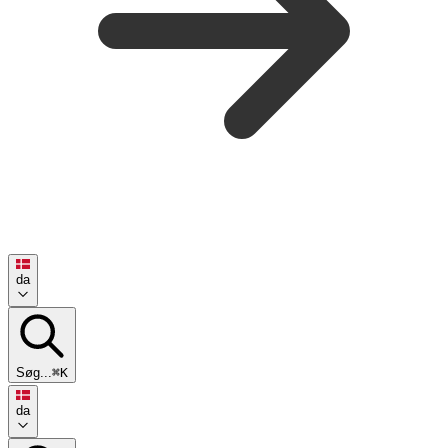
da
Søg...
⌘K
da