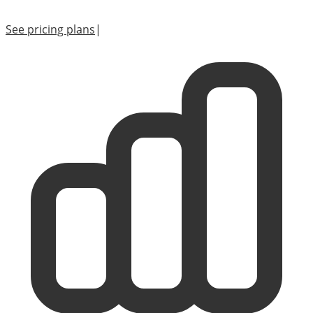
See pricing plans
|