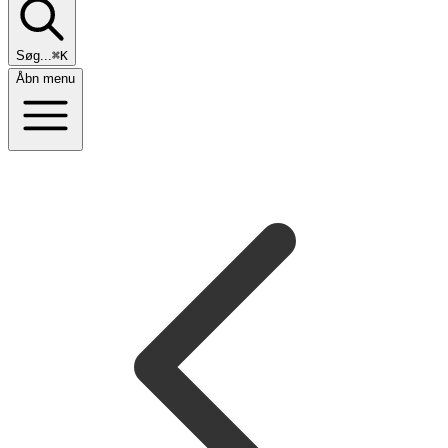
Søg...
⌘K
Åbn menu