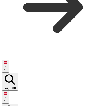
da
Søg...
⌘K
da