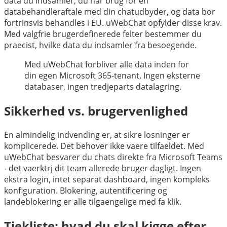
data du indsamler, du har brug for en
databehandleraftale med din chatudbyder, og data bor
fortrinsvis behandles i EU. uWebChat opfylder disse krav.
Med valgfrie brugerdefinerede felter bestemmer du
praecist, hvilke data du indsamler fra besoegende.
Med uWebChat forbliver alle data inden for
din egen Microsoft 365-tenant. Ingen eksterne
databaser, ingen tredjeparts datalagring.
Sikkerhed vs. brugervenlighed
En almindelig indvending er, at sikre losninger er
komplicerede. Det behover ikke vaere tilfaeldet. Med
uWebChat besvarer du chats direkte fra Microsoft Teams
- det vaerktrj dit team allerede bruger dagligt. Ingen
ekstra login, intet separat dashboard, ingen kompleks
konfiguration. Blokering, autentificering og
landeblokering er alle tilgaengelige med fa klik.
Tjekliste: hvad du skal kigge efter