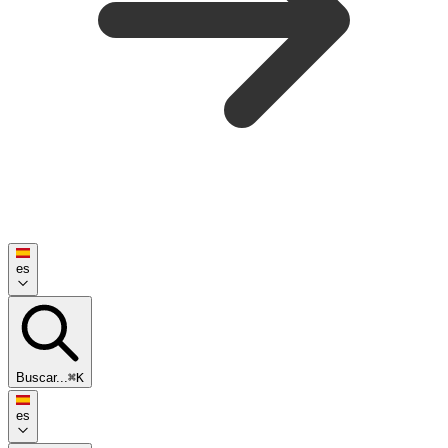
es
Buscar...
⌘K
es