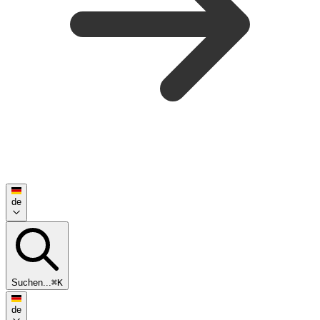
de
Suchen...
⌘K
de