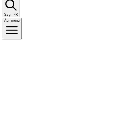
Søg...
⌘K
Åbn menu