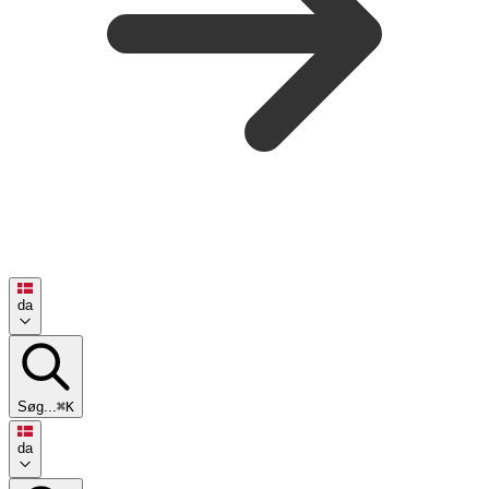
da
Søg...
⌘K
da