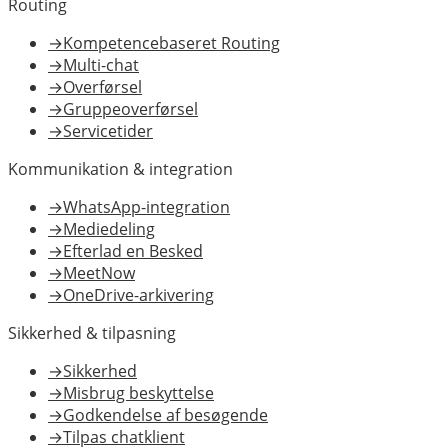
Routing
→
Kompetencebaseret Routing
→
Multi-chat
→
Overførsel
→
Gruppeoverførsel
→
Servicetider
Kommunikation & integration
→
WhatsApp-integration
→
Mediedeling
→
Efterlad en Besked
→
MeetNow
→
OneDrive-arkivering
Sikkerhed & tilpasning
→
Sikkerhed
→
Misbrug beskyttelse
→
Godkendelse af besøgende
→
Tilpas chatklient