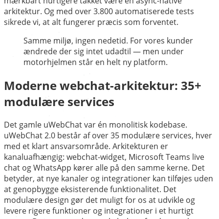
mærkbart hurtigere takket være en async-native
arkitektur. Og med over 3.800 automatiserede tests
sikrede vi, at alt fungerer præcis som forventet.
Samme miljø, ingen nedetid. For vores kunder
ændrede der sig intet udadtil — men under
motorhjelmen står en helt ny platform.
Moderne webchat-arkitektur: 35+
modulære services
Det gamle uWebChat var én monolitisk kodebase.
uWebChat 2.0 består af over 35 modulære services, hver
med et klart ansvarsområde. Arkitekturen er
kanaluafhængig: webchat-widget, Microsoft Teams live
chat og WhatsApp kører alle på den samme kerne. Det
betyder, at nye kanaler og integrationer kan tilføjes uden
at genopbygge eksisterende funktionalitet. Det
modulære design gør det muligt for os at udvikle og
levere rigere funktioner og integrationer i et hurtigt