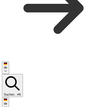
de
Suchen...
⌘K
de