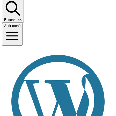
Buscar...
⌘K
Abrir menú