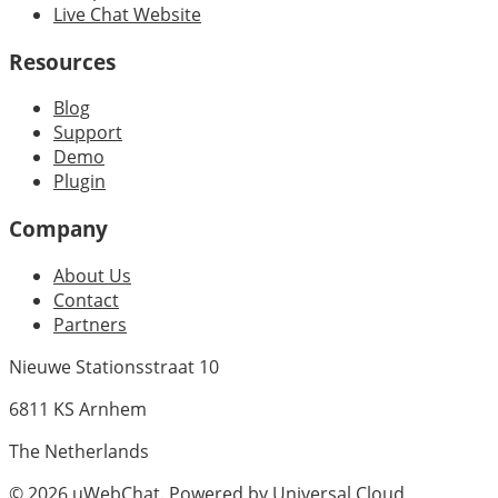
Live Chat Website
Resources
Blog
Support
Demo
Plugin
Company
About Us
Contact
Partners
Nieuwe Stationsstraat 10
6811 KS Arnhem
The Netherlands
©
2026
uWebChat. Powered by
Universal.Cloud