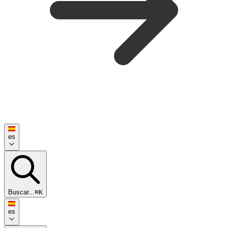
es
Buscar...
⌘K
es